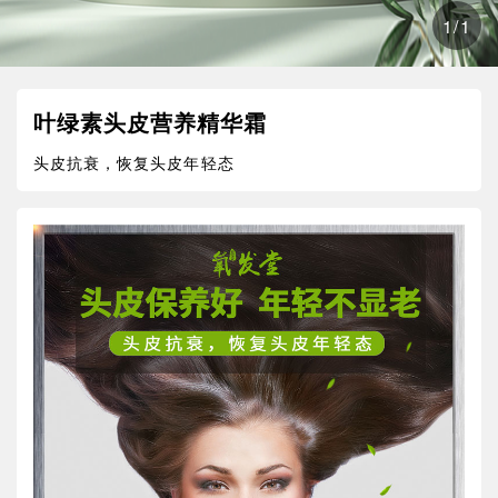
1
/
1
叶绿素头皮营养精华霜
头皮抗衰，恢复头皮年轻态