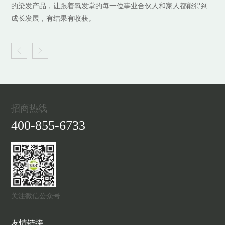
的染发产品，让跟着氧发堂的每一位事业合伙人和家人都能得到
的染发产品，让跟着氧发堂的每一位事业合伙人和家人都能得到
火！
寄语：每一个人存在，一定是有原因的，传递教育力量，研发卓
寄语：对于团队，有一种力量，必须用心去激发，当源源不断地
成长发展，有结果有收获。
成长发展，有结果有收获。
越产品，就是我存在的原因。
汇聚，便会战无不胜。


招商热线
400-855-6733
关注微信公众号
友情链接