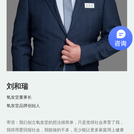
刘和瑞
刘和瑞
王庆丰
李志刚
史根河
刘志愿
路永通
赵宏昌
王建华
王海英
氧发堂董事长
氧发堂董事长
氧发堂董事
氧发堂董事
氧发堂董事
氧发堂董事
氧发堂运城分公司总裁
氧发堂济南分公司总裁
氧发堂分公司总裁
董事
氧发堂品牌创始人
氧发堂品牌创始人
联合创始人
联合创始人
氧发堂全国市场运营总经理
氧发堂联合创始人，战略顾问
拓展市场：河南、陕西、山西等省市。
拓展市场：山东、河北、江苏、安徽、海南等省市。
拓展市场：赤峰、朝阳、长春
拓展市场：呼和浩特市、包头、银川。
氧发堂商学院院长
氧发堂四川分公司总裁
寄语：我们创立氧发堂的想法很简单，只是觉得社会养育了我，
寄语：我们创立氧发堂的想法很简单，只是觉得社会养育了我，
产品技术研发中心负责人
拓展市场：四川、重庆、昆明、贵州、西藏等省市自治区。
寄语：我的每一份努力都是想让更多和我一样的普通人，在做氧
寄语：功能是刚需，情感是强需，有爱就有参与，有情就有传
寄语：成于思，立于行，晋陕豫氧发堂的家人们，必将势不可
寄语：四年的发展，最大的收获是让我感受到人生的意义和生命
寄语：氧发堂不忘初心的企业文化让我相信，它是一个值得投资
寄语：深耕专业技术，精进服务，给顾客带来更优质的体验和更
我得用爱回报社会，我能做的不多，至少能让更多家庭用上健康
我得用爱回报社会，我能做的不多，至少能让更多家庭用上健康
发堂这件平凡的事上，一样可以成就辉煌的人生。
播。
挡，所向披靡！
的价值，体会最深的是，责任心和成就他人的心。
的项目，是值得用一生的时间去做的事业！
好的口碑，一步一步，稳扎稳打，才能把氧发堂事业做得更红